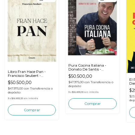
Pura Cocina Italiana -
Donato De Santis -
Libro Fran Hace Pan -
Catapulta - Libro
Francisco Seubert -
$50.500,00
Catapulta
El 
$50.500,00
$47.975,00
con
Transferencia o
Di
depósito
$47.975,00
con
Transferencia o
$2
depósito
3
x
$16.833,33
sin interés
$23
3
x
$16.833,33
sin interés
dep