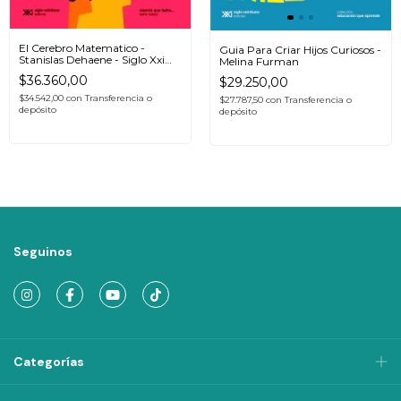
El Cerebro Matematico -
Guia Para Criar Hijos Curiosos -
Stanislas Dehaene - Siglo Xxi
Melina Furman
Libro
$36.360,00
$29.250,00
$34.542,00
con
Transferencia o
$27.787,50
con
Transferencia o
depósito
depósito
Seguinos
Categorías