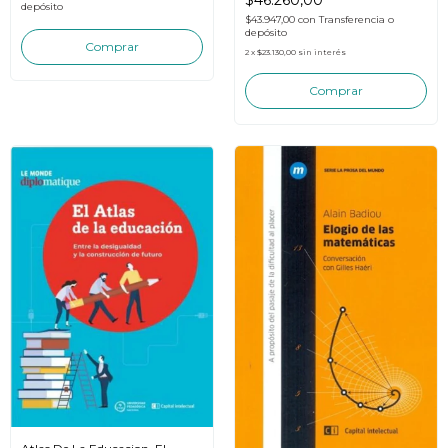
depósito
$43.947,00
con
Transferencia o
depósito
2
x
$23.130,00
sin interés