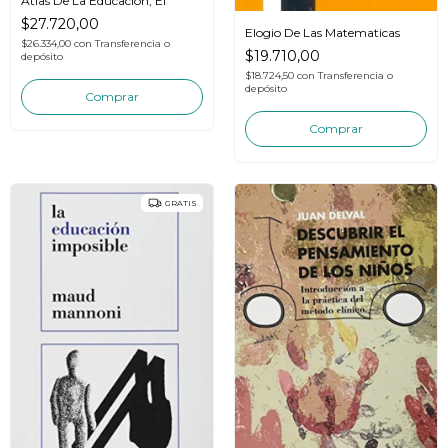
Atlas De La Educacion, El
$27.720,00
Elogio De Las Matematicas
$26.334,00
con
Transferencia o
$19.710,00
depósito
$18.724,50
con
Transferencia o
depósito
GRATIS