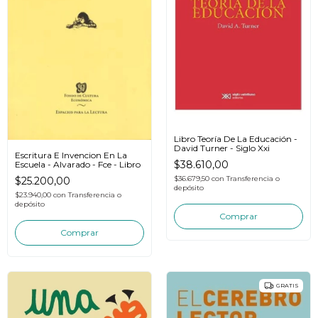
Libro Teoría De La Educación -
David Turner - Siglo Xxi
Escritura E Invencion En La
$38.610,00
Escuela - Alvarado - Fce - Libro
$36.679,50
con
Transferencia o
$25.200,00
depósito
$23.940,00
con
Transferencia o
depósito
GRATIS