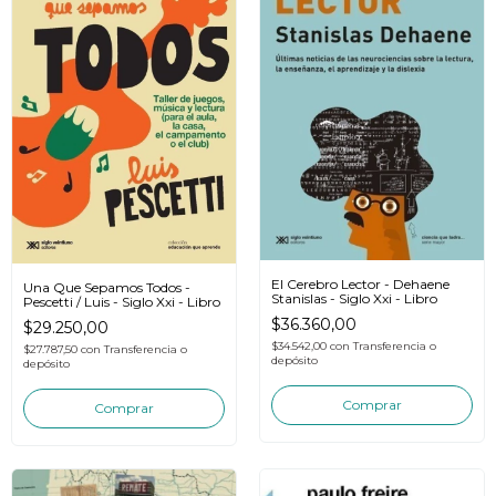
El Cerebro Lector - Dehaene
Una Que Sepamos Todos -
Stanislas - Siglo Xxi - Libro
Pescetti / Luis - Siglo Xxi - Libro
$36.360,00
$29.250,00
$34.542,00
con
Transferencia o
$27.787,50
con
Transferencia o
depósito
depósito