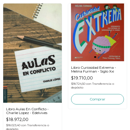
Libro Curiosidad Extrema -
Melina Furman - Siglo Xxi
$19.710,00
$18.724,50
con
Transferencia o
depósito
Libro Aulas En Conflicto -
Charlie Lopez - Edelvives
$18.972,00
$18.023,40
con
Transferencia o
depósito