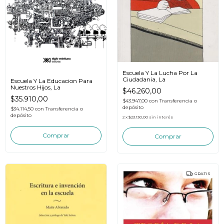
Escuela Y La Lucha Por La
Ciudadania, La
Escuela Y La Educacion Para
Nuestros Hijos, La
$46.260,00
$35.910,00
$43.947,00
con
Transferencia o
depósito
$34.114,50
con
Transferencia o
depósito
2
x
$23.130,00
sin interés
GRATIS