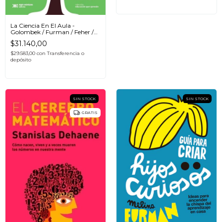
La Ciencia En El Aula -
Golombek / Furman / Feher /
Gellon
$31.140,00
$29.583,00
con
Transferencia o
depósito
SIN STOCK
SIN STOCK
GRATIS