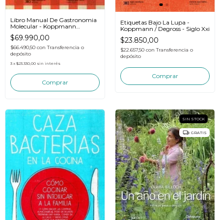
Libro Manual De Gastronomia
Etiquetas Bajo La Lupa -
Molecular - Koppmann
Koppmann / Degross - Siglo Xxi
Mariana
$69.990,00
$23.850,00
$66.490,50
con
Transferencia o
$22.657,50
con
Transferencia o
depósito
depósito
3
x
$23.330,00
sin interés
SIN STOCK
GRATIS