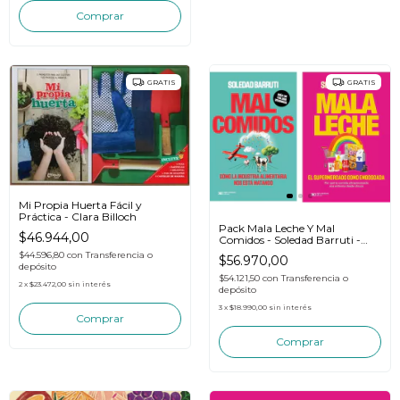
GRATIS
GRATIS
Mi Propia Huerta Fácil y
Práctica - Clara Billoch
Pack Mala Leche Y Mal
$46.944,00
Comidos - Soledad Barruti -
Siglo Xxi
$44.596,80
con
Transferencia o
$56.970,00
depósito
$54.121,50
con
Transferencia o
2
x
$23.472,00
sin interés
depósito
3
x
$18.990,00
sin interés