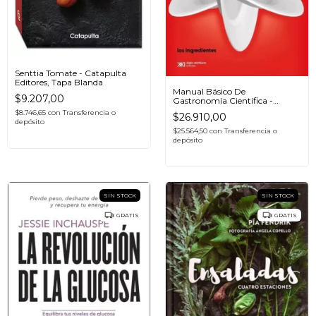
Senttia Tomate - Catapulta
Editores, Tapa Blanda
Manual Básico De
$9.207,00
Gastronomía Científica -
Mariana Koppmann
$8.746,65
con
Transferencia o
$26.910,00
depósito
$25.564,50
con
Transferencia o
depósito
SIN STOCK
SIN STOCK
GRATIS
GRATIS