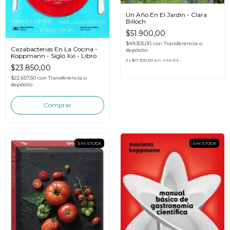
Un Año En El Jardín - Clara
Billoch
$51.900,00
$49.305,00
con
Transferencia o
Cazabacterias En La Cocina -
depósito
Koppmann - Siglo Xxi - Libro
3
x
$17.300,00
sin interés
$23.850,00
$22.657,50
con
Transferencia o
depósito
SIN STOCK
SIN STOCK