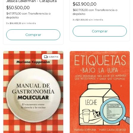
Jessica Lekerman - Catapulta
Catapulta
$63.900,00
$50.500,00
$60.705,00
con
Transferencia o
$47.975,00
con
Transferencia o
depósito
depósito
3
x
$21.300,00
sin interés
3
x
$16.833,33
sin interés
GRATIS