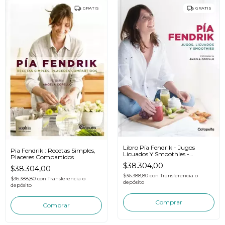
GRATIS
GRATIS
Libro Pía Fendrik - Jugos
Pia Fendrik : Recetas Simples,
Licuados Y Smoothies -
Placeres Compartidos
Catapulta
$38.304,00
$38.304,00
$36.388,80
con
Transferencia o
$36.388,80
con
Transferencia o
depósito
depósito