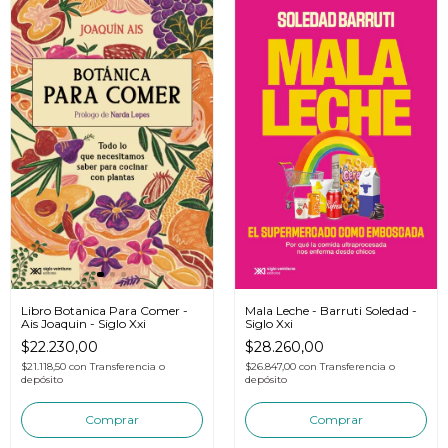
Mala Leche - Barruti Soledad -
Libro Botanica Para Comer -
Siglo Xxi
Ais Joaquin - Siglo Xxi
$28.260,00
$22.230,00
$26.847,00
con
Transferencia o
$21.118,50
con
Transferencia o
depósito
depósito