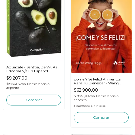
Aguacate - Senttia, De Vv. Aa..
Editorial N/a En Español
$9.207,00
¡come Y Sé Feliz! Alimentos
Para Tu Bienestar - Wang
$8.746,65
con
Transferencia o
Diggs
depósito
$62.900,00
$59.755,00
con
Transferencia o
depósito
3
x
$20.966,67
sin interés