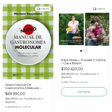
GRATIS
GRATIS
Pack Rosas + Frutales Y Cocina
- Clara Billoch
$100.620,00
$95.589,00
con
Transferencia o
depósito
6
x
$16.770,00
sin interés
Nuevo Manual De
Gastronomia Molecular -
Koppmann - Libro
$69.990,00
$66.490,50
con
Transferencia o
depósito
3
x
$23.330,00
sin interés