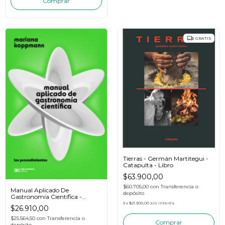
GRATIS
Tierras - Germán Martitegui -
Catapulta - Libro
$63.900,00
$60.705,00
con
Transferencia o
Manual Aplicado De
depósito
Gastronomía Científica -
Koppmann Mariana
3
x
$21.300,00
sin interés
$26.910,00
$25.564,50
con
Transferencia o
depósito