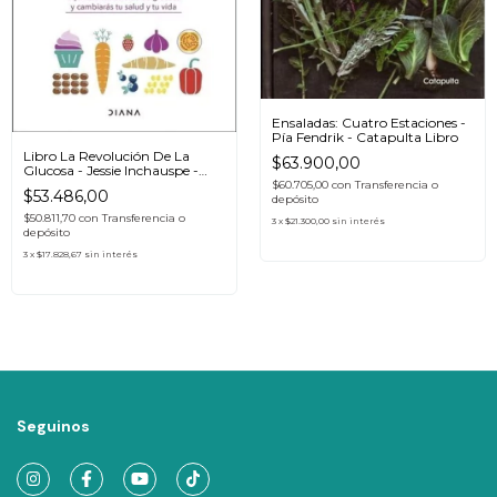
Ensaladas: Cuatro Estaciones -
Pía Fendrik - Catapulta Libro
Libro La Revolución De La
$63.900,00
Glucosa - Jessie Inchauspe -
Diana
$60.705,00
con
Transferencia o
$53.486,00
depósito
$50.811,70
con
Transferencia o
3
x
$21.300,00
sin interés
depósito
3
x
$17.828,67
sin interés
Seguinos