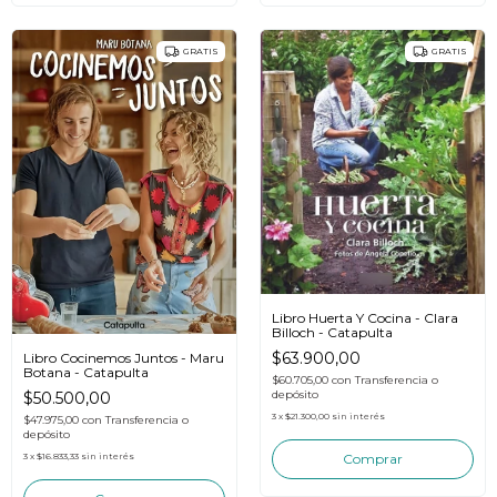
GRATIS
GRATIS
Libro Huerta Y Cocina - Clara
Billoch - Catapulta
$63.900,00
Libro Cocinemos Juntos - Maru
Botana - Catapulta
$60.705,00
con
Transferencia o
depósito
$50.500,00
3
x
$21.300,00
sin interés
$47.975,00
con
Transferencia o
depósito
3
x
$16.833,33
sin interés