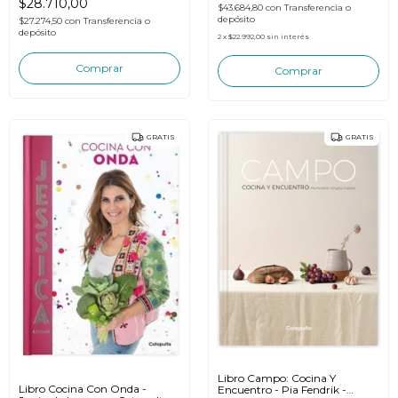
$28.710,00
$43.684,80
con
Transferencia o
depósito
$27.274,50
con
Transferencia o
depósito
2
x
$22.992,00
sin interés
GRATIS
GRATIS
Libro Campo: Cocina Y
Libro Cocina Con Onda -
Encuentro - Pia Fendrik -