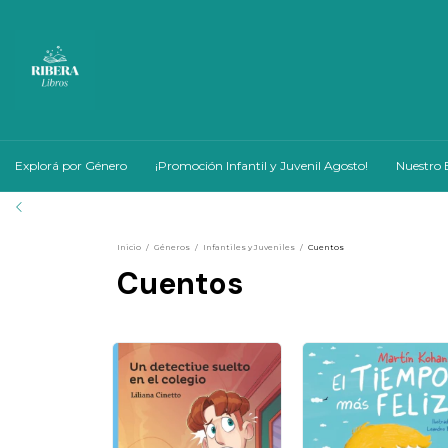
Explorá por Género
¡Promoción Infantil y Juvenil Agosto!
Nuestro 
Inicio
/
Géneros
/
Infantiles y Juveniles
/
Cuentos
Cuentos