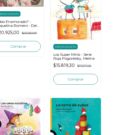
ROMO AGOSTO
obo Enamorado? -
quelina Romero - Del
aranjo
20.925,00
$23.250,00
PROMO AGOSTO
Los Super Minis - Serie
Roja Pogorelsky, Melina
$15.819,30
$17.577,00