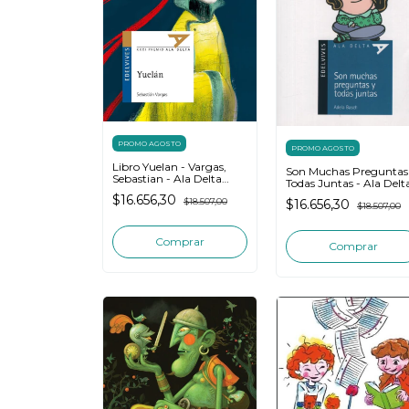
PROMO AGOSTO
PROMO AGOSTO
Libro Yuelan - Vargas,
Son Muchas Preguntas
Sebastian - Ala Delta
Todas Juntas - Ala Delt
Azul - Edelvives
Azul (+8 Año
$16.656,30
$18.507,00
$16.656,30
$18.507,00