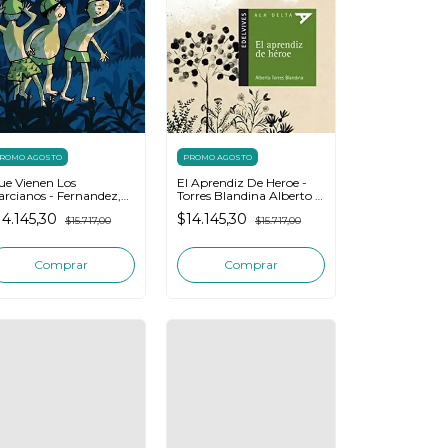
PROMO AGOSTO
ROMO AGOSTO
El Aprendiz De Heroe -
e Vienen Los
Torres Blandina Alberto -
rcianos - Fernandez,
Edelvives
vid - Edelvives
$14.145,30
14.145,30
$15.717,00
$15.717,00