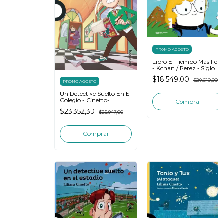
PROMO AGOSTO
Libro El Tiempo Más Fel
- Kohan / Perez - Siglo
XXI Editores
$18.549,00
$20.610,00
PROMO AGOSTO
Un Detective Suelto En El
Colegio - Cinetto-
Loqueleo
$23.352,30
$25.947,00