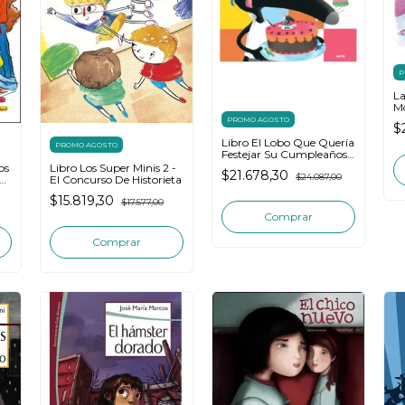
P
La
Mo
Lo
PROMO AGOSTO
$
Libro El Lobo Que Quería
PROMO AGOSTO
Festejar Su Cumpleaños -
Lallemand
os
Libro Los Super Minis 2 -
$21.678,30
$24.087,00
El Concurso De Historieta
$15.819,30
$17.577,00