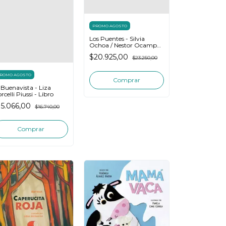
PROMO AGOSTO
Los Puentes - Silvia
Ochoa / Nestor Ocampo
- Libro Infantil
$20.925,00
$23.250,00
ROMO AGOSTO
 Buenavista - Liza
rcelli Piussi - Libro
15.066,00
$16.740,00