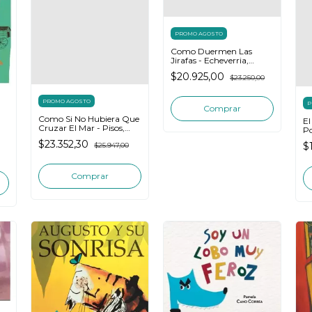
PROMO AGOSTO
Como Duermen Las
Jirafas - Echeverria,
Karina
$20.925,00
$23.250,00
PROMO AGOSTO
P
Como Si No Hubiera Que
El
Cruzar El Mar - Pisos,
Po
Cecilia
$23.352,30
$
$25.947,00