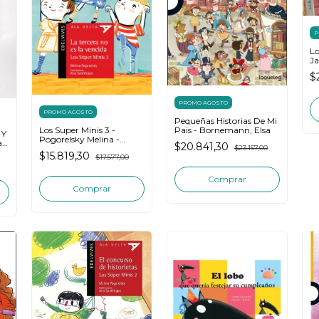
P
L
Ja
N
$
PROMO AGOSTO
PROMO AGOSTO
Pequeñas Historias De Mi
Los Super Minis 3 -
Pais - Bornemann, Elsa
 Y
Pogorelsky Melina -
a
$20.841,30
Edelvives
$23.157,00
$15.819,30
$17.577,00