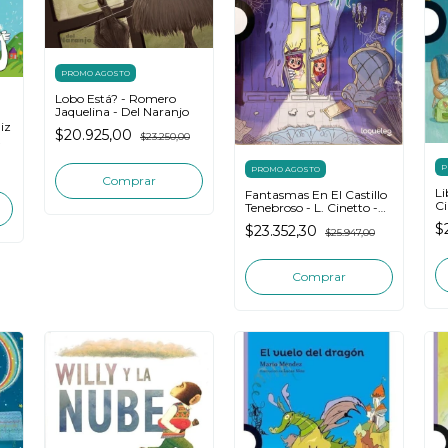
PROMO AGOSTO
Lobo Está? - Romero
Jaquelina - Del Naranjo
iz
$20.925,00
$23.250,00
P
PROMO AGOSTO
Li
Fantasmas En El Castillo
Ci
Tenebroso - L. Cinetto -
Lo
Loqueleo
$
$23.352,30
$25.947,00