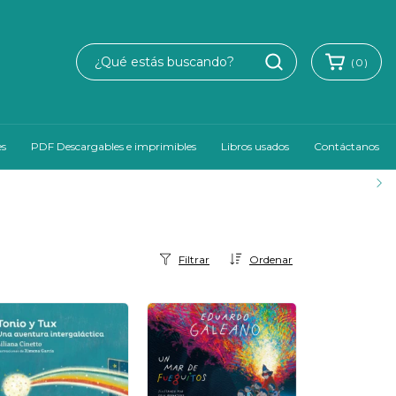
(
0
)
es
PDF Descargables e imprimibles
Libros usados
Contáctanos
Filtrar
Ordenar