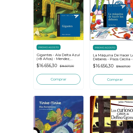
PROMO AGOSTO
PROMO AGOSTO
Gigantes - Ala Delta Azul
La Máquina De Hacer L
(+8 Años) - Mendez,
Deberes - Pisos Cecilia -
Mario
Edelvives
$16.656,30
$16.656,30
$18.507,00
$18.507,00