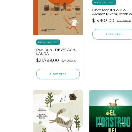
PROMO AGOSTO
Libro Monstruo Mio -
Alvarez Rivera, Veronic
$15.903,00
$17.670,00
PROMO AGOSTO
Run Run - DEVETACH,
LAURA
$21.789,00
$24.210,00