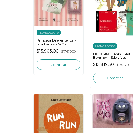
PROMO AGOSTO
Princesa Diferente, La -
Iara Larcos - Sofia
PROMO AGOSTO
Fernandez
$15.903,00
$17.670,00
Libro Mudanzas - Mari
Bohmer - Edelvives
$15.819,30
$17.577,00