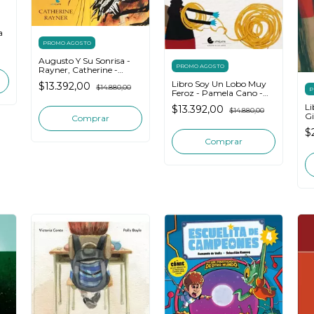
a
PROMO AGOSTO
Augusto Y Su Sonrisa -
PROMO AGOSTO
Rayner, Catherine -
Unaluna
Libro Soy Un Lobo Muy
$13.392,00
$14.880,00
P
Feroz - Pamela Cano -
Unaluna
Li
$13.392,00
$14.880,00
Gi
B
$