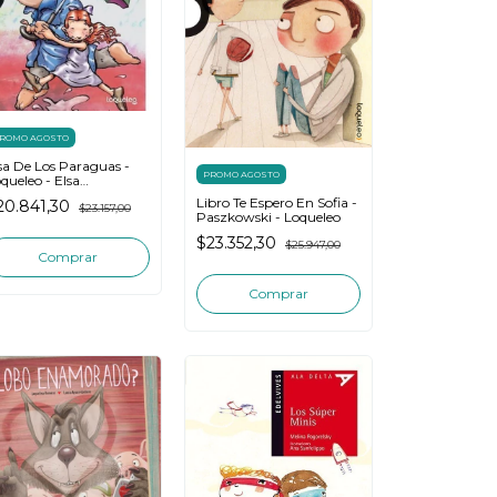
ROMO AGOSTO
sa De Los Paraguas -
PROMO AGOSTO
queleo - Elsa
ornemann
Libro Te Espero En Sofia -
20.841,30
$23.157,00
Paszkowski - Loqueleo
$23.352,30
$25.947,00