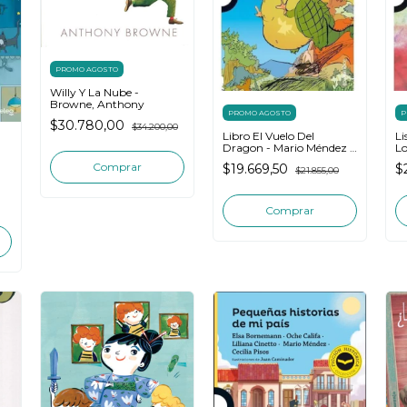
PROMO AGOSTO
Willy Y La Nube -
Browne, Anthony
PROMO AGOSTO
P
$30.780,00
$34.200,00
Libro El Vuelo Del
Li
Dragon - Mario Méndez -
Lo
Loqueleo
B
$19.669,50
$
$21.855,00