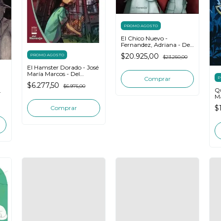
PROMO AGOSTO
El Chico Nuevo -
Fernandez, Adriana - Del
Naranjo
$20.925,00
PROMO AGOSTO
$23.250,00
El Hamster Dorado - José
María Marcos - Del
P
Naranjo
$6.277,50
$6.975,00
Qu
Ma
Da
$