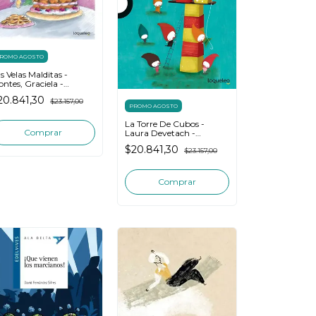
ROMO AGOSTO
s Velas Malditas -
ntes, Graciela -
queleo Amarilla
20.841,30
$23.157,00
PROMO AGOSTO
La Torre De Cubos -
Laura Devetach -
Loqueleo Amarilla
$20.841,30
$23.157,00