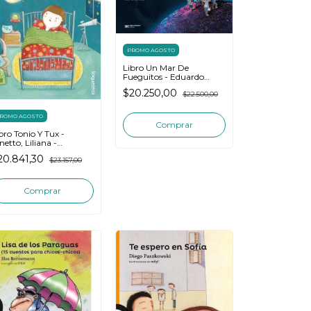
PROMO AGOSTO
Libro Un Mar De
Fueguitos - Eduardo
Galeano / Poly Bernatene
$20.250,00
$22.500,00
ROMO AGOSTO
bro Tonio Y Tux -
netto, Liliana -
queleo
20.841,30
$23.157,00