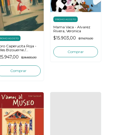
PROMO AGOSTO
Mama Vaca - Alvarez
Rivera, Veronica
$15.903,00
$17.670,00
ROMO AGOSTO
bro Caperucita Roja -
lles Bizouerne /
arroux
25.947,00
$28.830,00