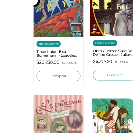
PROMO AGOSTO
PROMO AGOSTO
Libro Curiosos Caso De
Tinke-tinke - Elsa
Delfino Grosso - Julian
Bornemann - Loqueleo
Melantoni
Morada
$6.277,50
$20.250,00
$6.975,00
$22.500,00