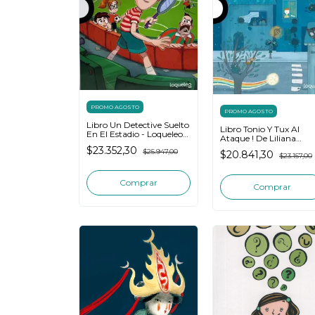
PROMO AGOSTO
PROMO AGOSTO
Libro Un Detective Suelto
Libro Tonio Y Tux Al
En El Estadio - Loqueleo
Ataque ! De Liliana
Azul
Cinetto
$23.352,30
$25.947,00
$20.841,30
$23.157,00