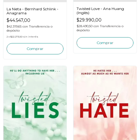
Twisted Love - Ana Huang
La Nieta - Bernhard Schlink -
(Inglés)
Anagrama
$29.990,00
$44.547,00
$28.490,50
con
Transferencia o
$42.319,65
con
Transferencia o
depósito
depósito
2
x
$22.273,50
sin interés