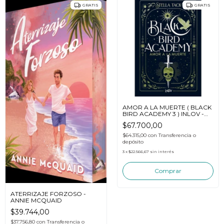
GRATIS
GRATIS
AMOR A LA MUERTE ( BLACK
BIRD ACADEMY 3 ) INLOV -
Stella Tack
$67.700,00
$64.315,00
con
Transferencia o
depósito
3
x
$22.566,67
sin interés
ATERRIZAJE FORZOSO -
ANNIE MCQUAID
$39.744,00
$37.756,80
con
Transferencia o