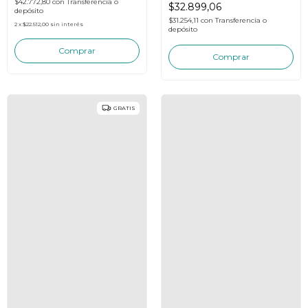
$42.772,80
con
Transferencia o
$32.899,06
depósito
$31.254,11
con
Transferencia o
2
x
$22.512,00
sin interés
depósito
GRATIS