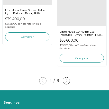
Libro Una Farsa Sobre Hielo -
Lynn Painter, Puck, 1999
$39.400,00
$37.430,00
con
Transferencia o
depósito
Libro Nada Como En Las
Películas - Lynn Painter | Puck
2025
$35.600,00
$33.820,00
con
Transferencia o
depósito
1
/
9
Seguinos