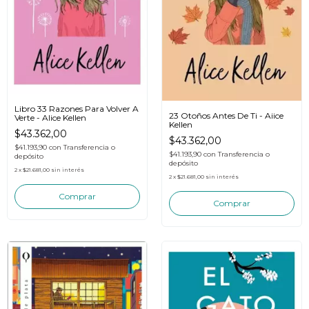
Libro 33 Razones Para Volver A
23 Otoños Antes De Ti - Aiice
Verte - Alice Kellen
Kellen
$43.362,00
$43.362,00
$41.193,90
con
Transferencia o
$41.193,90
con
Transferencia o
depósito
depósito
2
x
$21.681,00
sin interés
2
x
$21.681,00
sin interés