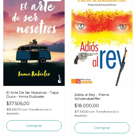
El Arte De Ser Nosotros - Tapa
Adiós al Rey - Pierre
Dura - Inma Rubiales
Schoendoerffer
$37.506,00
$18.000,00
$35.630,70
con
Transferencia o
$17.100,00
con
Transferencia o
depósito
depósito