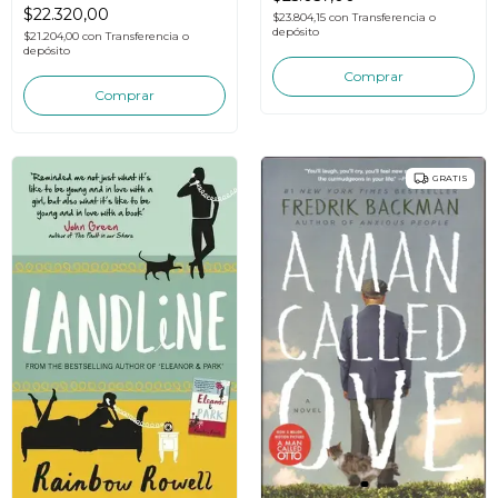
$22.320,00
$23.804,15
con
Transferencia o
depósito
$21.204,00
con
Transferencia o
depósito
GRATIS