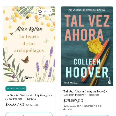
GRATIS
PROMO AGOSTO
Tal Vez Ahora (maybe Now) -
Colleen Hoover - Booket
La Teoría De Los Archipiélagos -
Alice Kellen - Planeta
$29.667,00
$35.337,60
$39.264,00
$28.183,65
con
Transferencia o
depósito