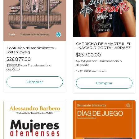
CAPRICHO DE AMARTE II , EL
- NACARID PORTAL ARRÁEZ
Confusión de sentimientos -
Stefan Zweig
$63.700,00
$26.877,00
$60.515,00
con
Transferencia o
depósito
$25.533,15
con
Transferencia o
depósito
3
x
$21.233,33
sin interés