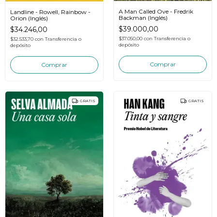
A Man Called Ove - Fredrik
Landline - Rowell, Rainbow -
Backman (Inglés)
Orion (Inglés)
$39.000,00
$34.246,00
$37.050,00
con
Transferencia o
$32.533,70
con
Transferencia o
depósito
depósito
GRATIS
GRATIS