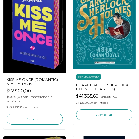
PROMO AGOSTO
KISS ME ONCE (ROMANTIC) -
STELLA TACK
EL ARCHIVO DE SHERLOCK
HOLMES (CLÁSICOS) -
$52.900,00
CONAN DOYLE
$41.385,60
$45.984,00
$50.255,00
con
Transferencia o
depósito
2
x
$20.692,80
sin interés
3
x
$17.633,33
sin interés