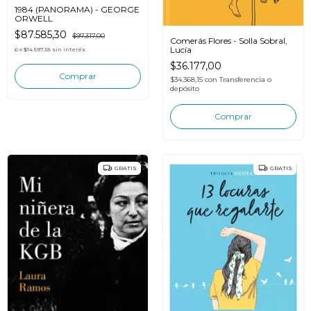
1984 (PANORAMA) - GEORGE
ORWELL
$87.585,30
$97.317,00
Comerás Flores - Solla Sobral,
Lucía
6
x
$14.597,55
sin interés
$36.177,00
$34.368,15
con
Transferencia o
depósito
GRATIS
GRATIS