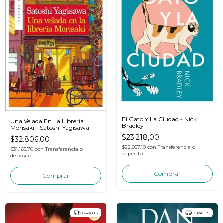
El Gato Y La Ciudad - Nick
Una Velada En La Librería
Bradley
Morisaki - Satoshi Yagisawa
$23.218,00
$32.806,00
$22.057,10
con
Transferencia o
$31.165,70
con
Transferencia o
depósito
depósito
GRATIS
GRATIS