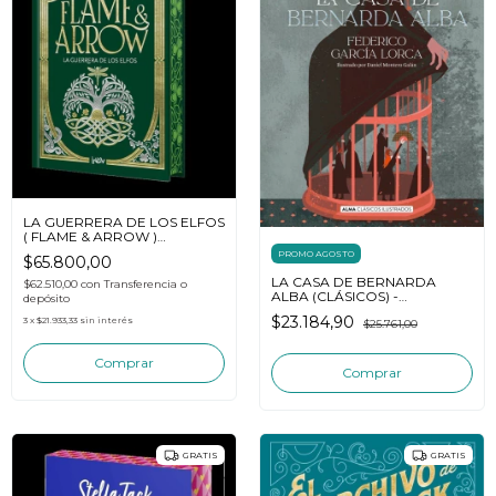
LA GUERRERA DE LOS ELFOS
( FLAME & ARROW )
(ROMANTASY) - SANDRA
PROMO AGOSTO
$65.800,00
GRAUER
LA CASA DE BERNARDA
$62.510,00
con
Transferencia o
ALBA (CLÁSICOS) -
depósito
FEDERICO GARCÍA LORCA
$23.184,90
3
x
$21.933,33
sin interés
$25.761,00
GRATIS
GRATIS