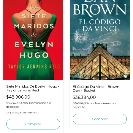
Siete Maridos De Evelyn Hugo -
El Codigo Da Vinci - Brown,
Taylor Jenkins Reid
Dan - Booket
$48.906,00
$36.384,00
$46.460,70
con
Transferencia o
$34.564,80
con
Transferencia o
depósito
depósito
2
x
$24.453,00
sin interés