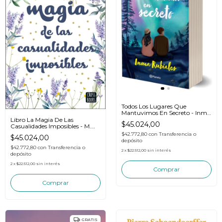
Todos Los Lugares Que
Mantuvimos En Secreto - Inma
Rubiales
Libro La Magia De Las
$45.024,00
Casualidades Imposibles - M.
Martínez
$42.772,80
con
Transferencia o
$45.024,00
depósito
$42.772,80
con
Transferencia o
2
x
$22.512,00
sin interés
depósito
2
x
$22.512,00
sin interés
GRATIS