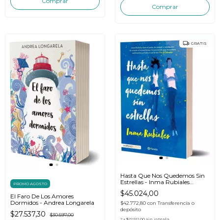
GRATIS
Hasta Que Nos Quedemos Sin
Estrellas - Inma Rubiales
PROMO AGOSTO
Planeta
$45.024,00
El Faro De Los Amores
Dormidos - Andrea Longarela
$42.772,80
con
Transferencia o
depósito
$27.537,30
$30.597,00
2
x
$22.512,00
sin interés