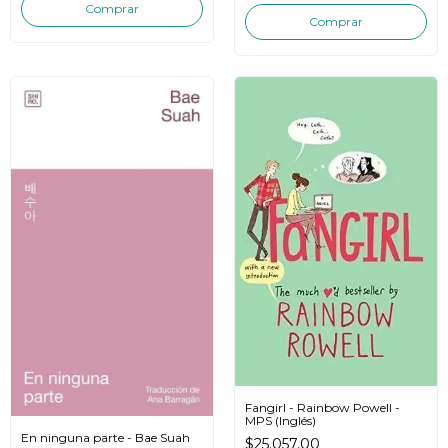
Fangirl - Rainbow Powell -
MPS (Inglés)
En ninguna parte - Bae Suah
$25.057,00