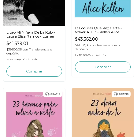
13 Locuras Que Regalarte -
Volver A Ti 3 - Kellen Alice
Libro Mi Niñera De La Kgb -
Laura Elisa Ramos - Lumen
$43.362,00
$41.579,01
$41.193,90
con
Transferencia o
depósito
$39.500,06
con
Transferencia o
depósito
2
x
$21.681,00
sin interés
2
x
$20.789,51
sin interés
GRATIS
GRATIS