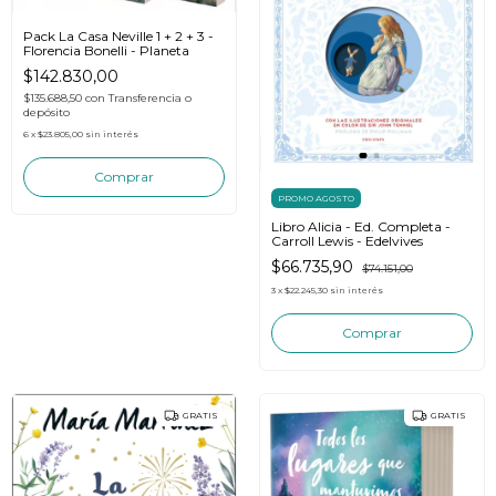
Pack La Casa Neville 1 + 2 + 3 -
Florencia Bonelli - Planeta
$142.830,00
$135.688,50
con
Transferencia o
depósito
6
x
$23.805,00
sin interés
PROMO AGOSTO
Libro Alicia - Ed. Completa -
Carroll Lewis - Edelvives
$66.735,90
$74.151,00
3
x
$22.245,30
sin interés
GRATIS
GRATIS