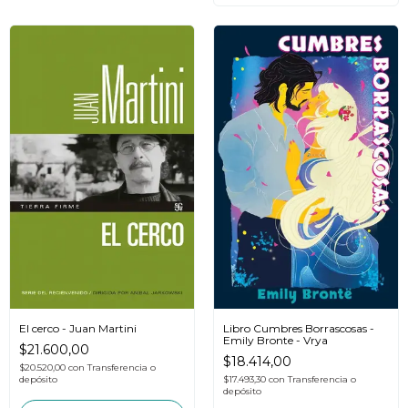
Libro Cumbres Borrascosas -
El cerco - Juan Martini
Emily Bronte - Vrya
$21.600,00
$18.414,00
$20.520,00
con
Transferencia o
$17.493,30
con
Transferencia o
depósito
depósito