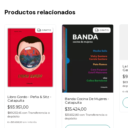
Productos relacionados
GRATIS
GRATIS
La 
Gas
$9
$89
dep
6
x
$
Libro Gordo - Peña & Sitz -
Banda Cocina De Mujeres -
Catapulta
Catapulta
$93.951,00
$35.424,00
$89.253,45
con
Transferencia o
$33.652,80
con
Transferencia o
depósito
depósito
6
x
$15.658,50
sin interés