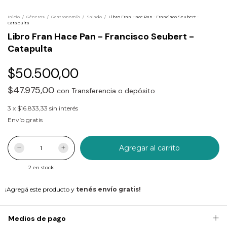
Inicio
/
Géneros
/
Gastronomía
/
Salado
/
Libro Fran Hace Pan - Francisco Seubert -
Catapulta
Libro Fran Hace Pan - Francisco Seubert -
Catapulta
$50.500,00
$47.975,00
con
Transferencia o depósito
3
x
$16.833,33
sin interés
Envío gratis
2
en stock
¡Agregá este producto y
tenés envío gratis!
Medios de pago