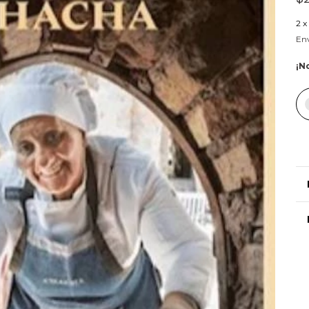
2
x
Env
¡No