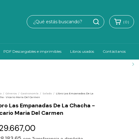
(
0
)
PDF Descargables e imprimibles
Libros usados
Contáctanos
io
/
Géneros
/
Gastronomía
/
Salado
/
Libro Las Empanadas De La
ha - Vicario Maria Del Carmen
ibro Las Empanadas De La Chacha -
cario Maria Del Carmen
29.667,00
8.183,65
con
Transferencia o depósito