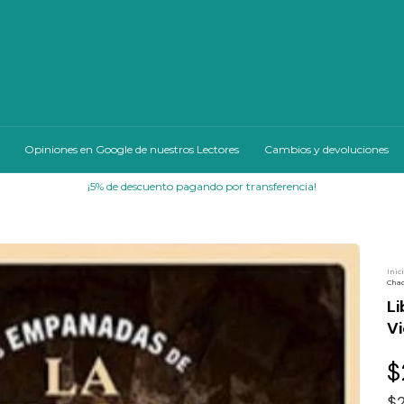
Opiniones en Google de nuestros Lectores
Cambios y devoluciones
¡Cuotas sin interés!
Inic
Chac
L
Vi
$
$2