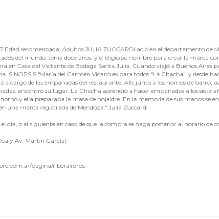
d recomendada: Adultos JULIA ZUCCARDI ació en el departamento de Maipú
etados del mundo, tenía doce años, y él eligió su nombre para crear la marca co
n Casa del Visitante de Bodega Santa Julia. Cuando viajó a Buenos Aires par
ina. SINOPSIS "María del Carmen Vicario es para todos "La Chacha", y desde hace
stá a cargo de las empanadas del restaurante. Allí, junto a los hornos de barro, a
anadas, encontró su lugar. La Chacha aprendió a hacer empanadas a los siete
horno y ella preparaba la masa de hojaldre. En la memoria de sus manos se enc
 en una marca registrada de Mendoza." Julia Zuccardi
l día, o al siguiente en caso de que la compra se haga posterior al horario de co
ca y Av. Martín García).
bre.com.ar/pagina/riberalibros.