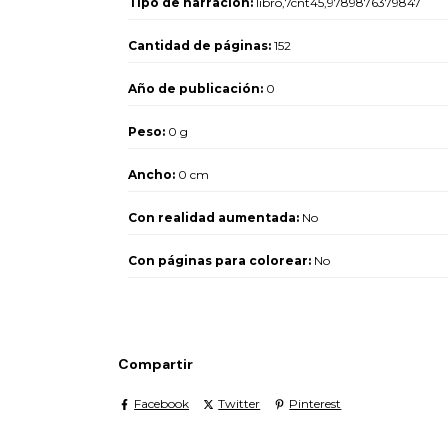
Tipo de narración:
libro,7cnt45,9789876379847
Cantidad de páginas:
152
Año de publicación:
0
Peso:
0 g
Ancho:
0 cm
Con realidad aumentada:
No
Con páginas para colorear:
No
Compartir
Facebook
Twitter
Pinterest