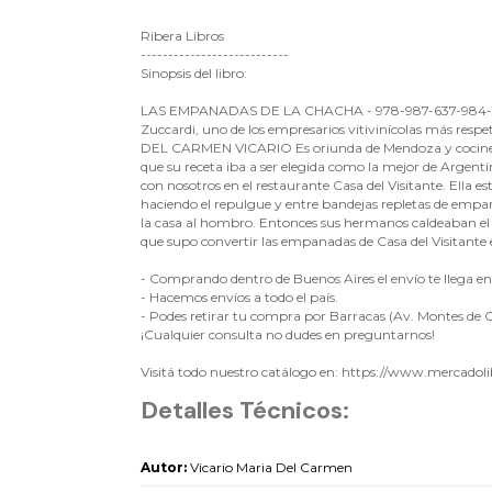
Ribera Libros
---------------------------
Sinopsis del libro:
LAS EMPANADAS DE LA CHACHA - 978-987-637-984-7 Eda
Zuccardi, uno de los empresarios vitivinícolas más resp
DEL CARMEN VICARIO Es oriunda de Mendoza y cocinera e
que su receta iba a ser elegida como la mejor de Argent
con nosotros en el restaurante Casa del Visitante. Ella e
haciendo el repulgue y entre bandejas repletas de emp
la casa al hombro. Entonces sus hermanos caldeaban el 
que supo convertir las empanadas de Casa del Visitante
- Comprando dentro de Buenos Aires el envío te llega en e
- Hacemos envíos a todo el país.
- Podes retirar tu compra por Barracas (Av. Montes de O
¡Cualquier consulta no dudes en preguntarnos!
Visitá todo nuestro catálogo en: https://www.mercadoli
Detalles Técnicos:
Autor:
Vicario Maria Del Carmen