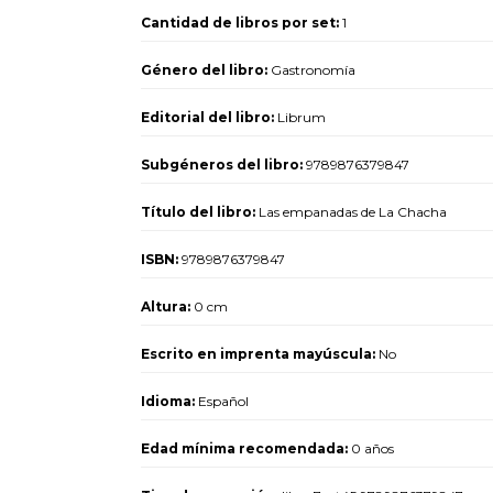
Cantidad de libros por set:
1
Género del libro:
Gastronomía
Editorial del libro:
Librum
Subgéneros del libro:
9789876379847
Título del libro:
Las empanadas de La Chacha
ISBN:
9789876379847
Altura:
0 cm
Escrito en imprenta mayúscula:
No
Idioma:
Español
Edad mínima recomendada:
0 años