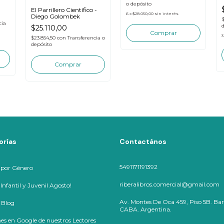
o depósito
El Parrillero Científico -
6
x
$28.050,00
sin interés
Diego Golombek
cia
$25.110,00
3
$23.854,50
con
Transferencia o
depósito
orías
Contactános
5491171191392
 por Género
riberalibros.comercial@gmail.com
nfantil y Juvenil Agosto!
Av. Montes De Oca 459, Piso 5B. Bar
 Blog
CABA. Argentina.
es en Google de nuestros Lectores