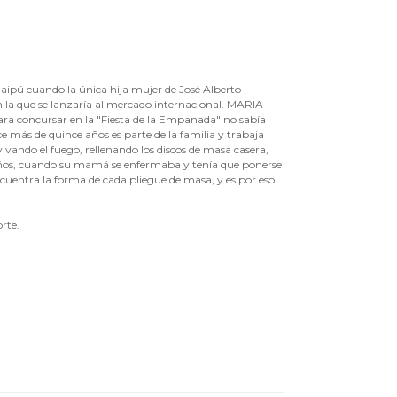
 cuando la única hija mujer de José Alberto
n la que se lanzaría al mercado internacional. MARIA
a concursar en la "Fiesta de la Empanada" no sabía
 más de quince años es parte de la familia y trabaja
vivando el fuego, rellenando los discos de masa casera,
 años, cuando su mamá se enfermaba y tenía que ponerse
uentra la forma de cada pliegue de masa, y es por eso
rte.