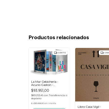
Productos relacionados
GRATIS
GRATIS
GRA
La Mar Cebichería -
Acurio Gaston -
Catapulta
$93.951,00
$89.253,45
con
Transferencia o
depósito
6
x
$15.658,50
sin interés
el Vino
Libro Casa Vigil -
- Paz Levinson