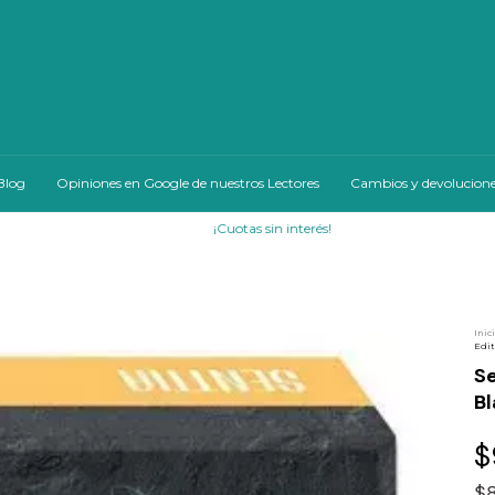
Blog
Opiniones en Google de nuestros Lectores
Cambios y devolucion
¡Cuotas sin interés!
Inic
Edit
Se
B
$
$