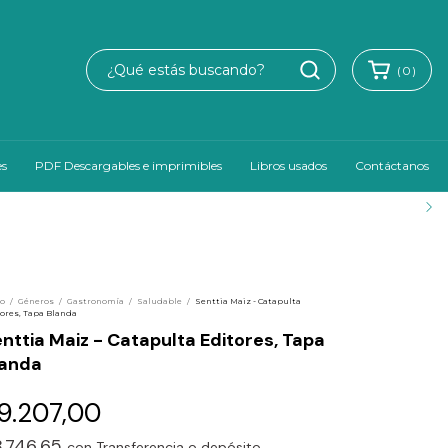
(
0
)
es
PDF Descargables e imprimibles
Libros usados
Contáctanos
io
/
Géneros
/
Gastronomía
/
Saludable
/
Senttia Maiz - Catapulta
ores, Tapa Blanda
nttia Maiz - Catapulta Editores, Tapa
landa
9.207,00
8.746,65
con
Transferencia o depósito