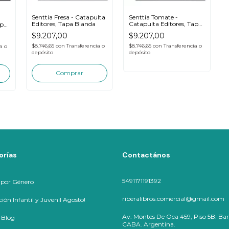
Senttia Fresa - Catapulta
Senttia Tomate -
Editores, Tapa Blanda
Catapulta Editores, Tapa
apa
Blanda
$9.207,00
$9.207,00
$8.746,65
con
Transferencia o
$8.746,65
con
Transferencia o
a o
depósito
depósito
orías
Contactános
5491171191392
 por Género
riberalibros.comercial@gmail.com
ión Infantil y Juvenil Agosto!
Av. Montes De Oca 459, Piso 5B. Bar
 Blog
CABA. Argentina.