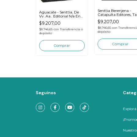
Senttia Berenjena -
Aguacate - Senttia, De
Catapulta Editores, T
Vv. Aa.. Editorial N/a En
Blanda
Español
$9.207,00
$9.207,00
$8.746,65
con
Transferenci
$8.746,65
con
Transferencia o
depósito
depósito
Seguinos
Categ
Explorá
¡Promoc
Nuestro