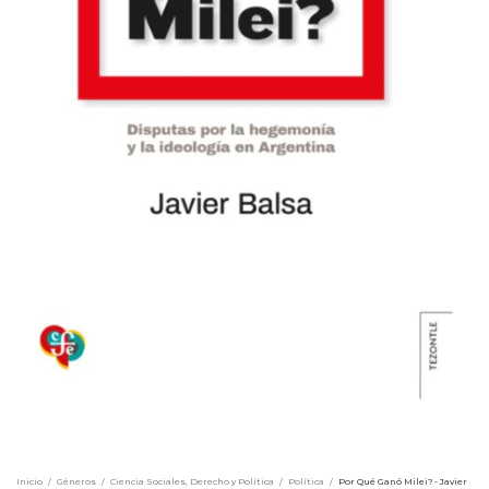
Inicio
/
Géneros
/
Ciencia Sociales, Derecho y Política
/
Política
/
Por Qué Ganó Milei? - Javier