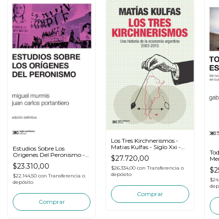
Los Tres Kirchnerismos -
Matias Kulfas - Siglo Xxi -
Estudios Sobre Los
Tod
Libro
Origenes Del Peronismo -
$27.720,00
Mer
Miguel Murmis
$23.310,00
$26.334,00
con
Transferencia o
$2
depósito
$22.144,50
con
Transferencia o
$24
depósito
dep