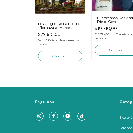
El Peronismo De Crist
olitico En Los
- Diego Genoud
ta - Emilio De
Los Juegos De La Politica
- Ternavasio Marcela -
$19.710,00
00
Siglo Xxi
$29.610,00
$18.724,50
con
Transferenc
n
Transferencia o
depósito
$28.129,50
con
Transferencia o
depósito
Seguinos
Categ
Explorá
¡Promo I