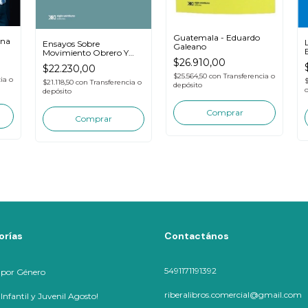
Guatemala - Eduardo
ina
Ensayos Sobre
Galeano
Movimiento Obrero Y
Peronismo - Torre Juan
$26.910,00
$22.230,00
$25.564,50
con
Transferencia o
ia o
$21.118,50
con
Transferencia o
depósito
depósito
orías
Contactános
5491171191392
 por Género
riberalibros.comercial@gmail.com
nfantil y Juvenil Agosto!