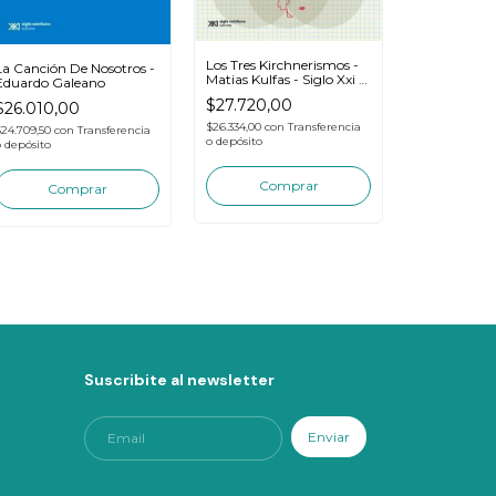
Los Tres Kirchnerismos -
Bioingenieri
La Canción De Nosotros -
Matias Kulfas - Siglo Xxi -
Valentinuzz
Eduardo Galeano
Libro
Ciencia Que
$27.720,00
$15.750,0
$26.010,00
$26.334,00
con
Transferencia
$14.962,50
con
$24.709,50
con
Transferencia
o depósito
depósito
o depósito
Suscribite al newsletter