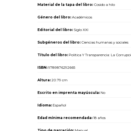
Material de la tapa del libro:
Cosido a hilo
Género del libro:
Académicos
Editorial del libro:
Siglo XXI
Subgéneros del libro:
Ciencias humanas y sociales
Título del libro:
Politica Y Transparencia: La Corru
ISBN:
9789876292665
Altura:
20.79 cm
Escrito en imprenta mayúscula:
No
Idioma:
Español
Edad mínima recomendada:
18 años
Tipo de narración:
Manual