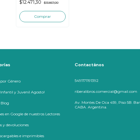
$12.471,30
$13.857,00
orías
Contactános
5491171191392
 por Género
riberalibros.comercial@gmail.com
nfantil y Juvenil Agosto!
Av. Montes De Oca 459, Piso 5B. Bar
 Blog
CABA. Argentina.
es en Google de nuestros Lectores
 y devoluciones
cargables e imprimibles