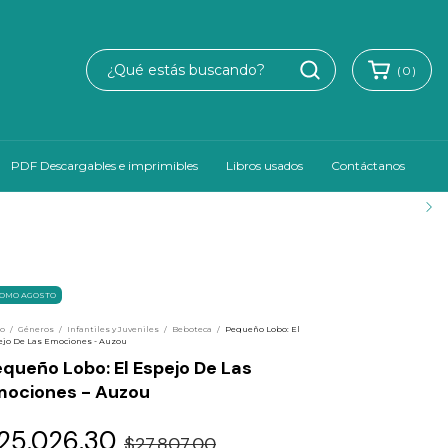
(
0
)
PDF Descargables e imprimibles
Libros usados
Contáctanos
OMO AGOSTO
io
/
Géneros
/
Infantiles y Juveniles
/
Beboteca
/
Pequeño Lobo: El
jo De Las Emociones - Auzou
queño Lobo: El Espejo De Las
mociones - Auzou
25.026,30
$27.807,00