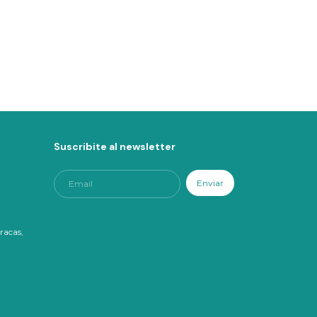
Divertirme: 
Yoyo
$12.471,3
Suscribite al newsletter
racas,