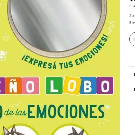
El 
2
x
Env