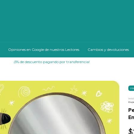
Opiniones en Google de nuestros Lectores
Cambios y devoluciones
¡Cuotas sin interés!
PR
Inic
Espe
Pe
E
$