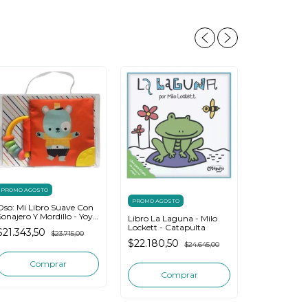
PROMO AGOSTO
PROMO AGOSTO
Oso: Mi Libro Suave Con
Sonajero Y Mordillo - Yoyo
Libro La Laguna - Milo
- Libro
Lockett - Catapulta
$21.343,50
$23.715,00
$22.180,50
$24.645,00
PROMO AGOST
Mi Librito P