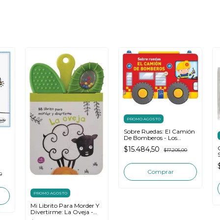
PROMO AGOSTO
Sobre Ruedas: El Camión
De Bomberos - Los
Editores De Yoyo
$15.484,50
$17.205,00
0
PROMO AGOSTO
Mi Librito Para Morder Y
Divertirme: La Oveja -
Yoyo