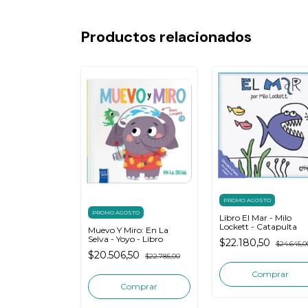
Productos relacionados
STO
PROMO AGOSTO
PROMO AGOSTO
uaves: Los
Libro El Mar - Milo
Los Editores De
Lockett - Catapulta
Muevo Y Miro: En La
Selva - Yoyo - Libro
50
$22.180,50
$24.645,00
$24.645,0
$20.506,50
$22.785,00