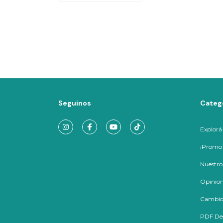
Seguinos
Categ
Explorá
¡Promo I
Nuestro
Opinion
Cambios
PDF Des