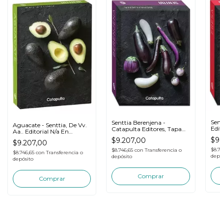
Sen
Senttia Berenjena -
Aguacate - Senttia, De Vv.
Edi
Catapulta Editores, Tapa
Aa.. Editorial N/a En
Blanda
Español
$9
$9.207,00
$9.207,00
$8.
$8.746,65
con
Transferencia o
$8.746,65
con
Transferencia o
dep
depósito
depósito